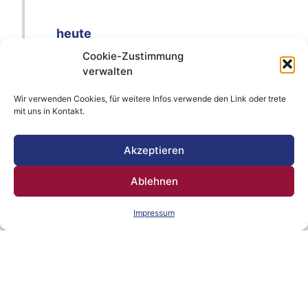
heute
Cookie-Zustimmung
aktuelles Gruppenfoto
verwalten
Wir verwenden Cookies, für weitere Infos verwende den Link oder trete
mit uns in Kontakt.
Akzeptieren
Ablehnen
Impressum
Auch die Vereinsgröße hat sich besonders
in den letzten Jahren gut entwickelt. Waren
es seit der Gründung und bis in die 90-iger
Jahre immer so um die 30 Musiker, so