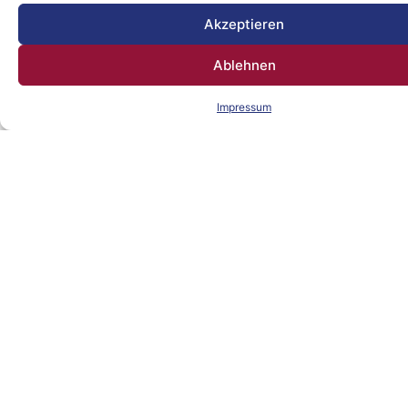
rechtswidriger Tätigkeiten, diese Daten
Akzeptieren
auszuwerten oder zu überprüfen.
Ablehnen
Ihre Rechte als Betroffener
Impressum
Sie als Betroffener haben bezüglich
Ihrer Daten, welche bei uns
gespeichert sind grundsätzlich ein
Recht auf:
Auskunft
Löschung der Daten
Berichtigung der Daten
Übertragbarkeit der Daten