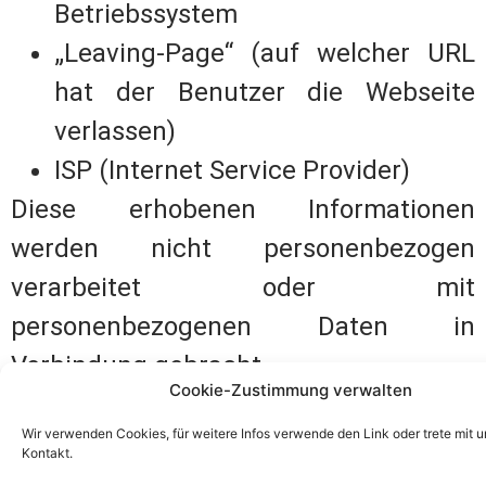
Betriebssystem
„Leaving-Page“ (auf welcher URL
hat der Benutzer die Webseite
verlassen)
ISP (Internet Service Provider)
Diese erhobenen Informationen
werden nicht personenbezogen
verarbeitet oder mit
personenbezogenen Daten in
Verbindung gebracht.
Cookie-Zustimmung verwalten
Der Webseitenbetreiber behält es sich
Wir verwenden Cookies, für weitere Infos verwende den Link oder trete mit u
vor, im Falle von Bekanntwerden
Kontakt.