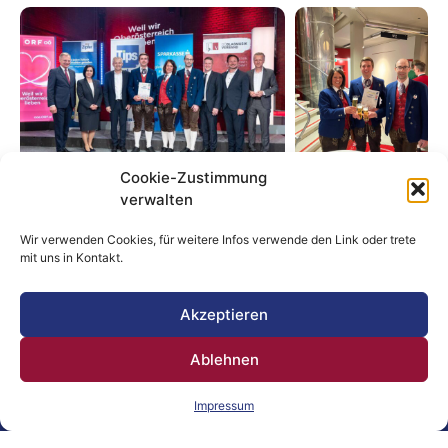
Cookie-Zustimmung
verwalten
Wir verwenden Cookies, für weitere Infos verwende den Link oder trete
mit uns in Kontakt.
ALLE BEITRÄGE
Akzeptieren
Ablehnen
VORIGER BEITRAG
NÄCHSTER BEITRAG
Konzertwertung 2025
„Stabführer:innen on Tour“ – Marschstreckenbegehung in Kimpling
Impressum
Unsere Sponsoren: