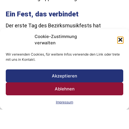
Ein Fest, das verbindet
Der erste Tag des Bezirksmusikfests hat
eindrucksvoll gezeigt: Auch ein kleines Nest wie
Cookie-Zustimmung
Kimpling kann ganz groß feiern. Der Musikverein
verwalten
hat mit viel Engagement und Begeisterung einen
Wir verwenden Cookies, für weitere Infos verwende den Link oder trete
Auftakt geschaffen, der Lust auf mehr macht. Und
mit uns in Kontakt.
das Beste: Das Wochenende ist noch lang, denn
auch am
21. und 22. Juni
erwartet die
Akzeptieren
BesucherInnen noch so manches musikalische
und gesellige Highlight.
Ablehnen
Impressum